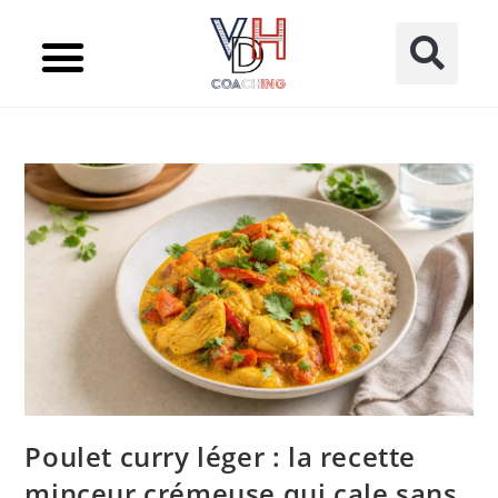
LES MEILLEURES RECETTES D’INSTA
Poulet curry léger : la recette
minceur crémeuse qui cale sans