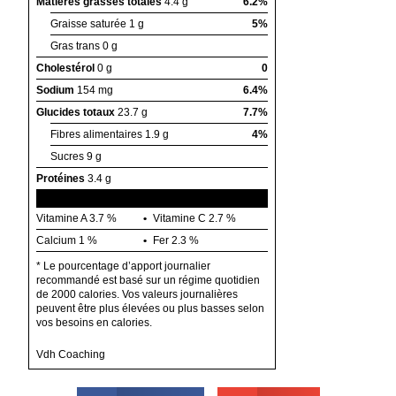
Matières grasses totales
4.4 g
6.2%
Graisse saturée
1 g
5%
Gras trans
0 g
Cholestérol
0 g
0
Sodium
154 mg
6.4%
Glucides totaux
23.7 g
7.7%
Fibres alimentaires
1.9 g
4%
Sucres
9 g
Protéines
3.4 g
Vitamine A
3.7 %
Vitamine C
2.7 %
Calcium
1 %
Fer
2.3 %
* Le pourcentage d’apport journalier
recommandé est basé sur un régime quotidien
de 2000 calories. Vos valeurs journalières
peuvent être plus élevées ou plus basses selon
vos besoins en calories.
Vdh Coaching