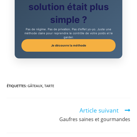
solution était plus
simple ?
Pas de régime. Pas de privation. Pas d'effet yo-yo. Juste une
méthode claire pour reprendre le contrôle de votre poids et le
garder.
Je découvre la méthode
ÉTIQUETTES
:
GÂTEAUX
,
TARTE
Article suivant
Gaufres saines et gourmandes