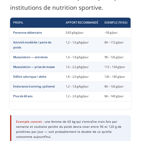
institutions de nutrition sportive.
PROFIL
APPORT RECOMMANDÉ
EXEMPLE (70 KG)
Personne sédentaire
0,83 g/kg/jour
~58 g/jour
Activité modérée / perte de
1,2 – 1,6 g/kg/jour
84 – 112 g/jour
poids
Musculation — entretien
1,4 – 1,8 g/kg/jour
98 – 126 g/jour
Musculation — prise de masse
1,6 – 2,2 g/kg/jour
112 – 154 g/jour
Déficit calorique / sèche
1,8 – 2,0 g/kg/jour
126 – 140 g/jour
Endurance (running, cyclisme)
1,2 – 1,8 g/kg/jour
84 – 126 g/jour
Plus de 60 ans
1,2 – 2,0 g/kg/jour
84 – 140 g/jour
Exemple concret :
une femme de 60 kg qui s'entraîne trois fois par
semaine et souhaite perdre du poids devra viser entre 96 et 120 g de
protéines par jour — soit probablement le double de ce qu'elle
consomme aujourd'hui.