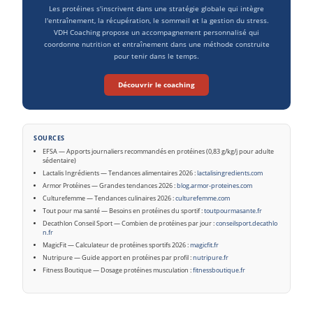
Les protéines s'inscrivent dans une stratégie globale qui intègre
l'entraînement, la récupération, le sommeil et la gestion du stress.
VDH Coaching propose un accompagnement personnalisé qui
coordonne nutrition et entraînement dans une méthode construite
pour tenir dans le temps.
Découvrir le coaching
SOURCES
EFSA — Apports journaliers recommandés en protéines (0,83 g/kg/j pour adulte
sédentaire)
Lactalis Ingrédients — Tendances alimentaires 2026 :
lactalisingredients.com
Armor Protéines — Grandes tendances 2026 :
blog.armor-proteines.com
Culturefemme — Tendances culinaires 2026 :
culturefemme.com
Tout pour ma santé — Besoins en protéines du sportif :
toutpourmasante.fr
Decathlon Conseil Sport — Combien de protéines par jour :
conseilsport.decathlo
n.fr
MagicFit — Calculateur de protéines sportifs 2026 :
magicfit.fr
Nutripure — Guide apport en protéines par profil :
nutripure.fr
Fitness Boutique — Dosage protéines musculation :
fitnessboutique.fr