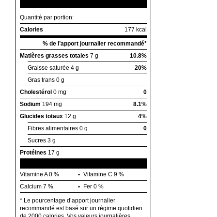
Quantité par portion:
Calories
177 kcal
% de l’apport journalier recommandé*
Matières grasses totales
7 g
10.8%
Graisse saturée
4 g
20%
Gras trans
0 g
Cholestérol
0 mg
0
Sodium
194 mg
8.1%
Glucides totaux
12 g
4%
Fibres alimentaires
0 g
0
Sucres
3 g
Protéines
17 g
Vitamine A
0 %
Vitamine C
9 %
Calcium
7 %
Fer
0 %
* Le pourcentage d’apport journalier
recommandé est basé sur un régime quotidien
de 2000 calories. Vos valeurs journalières