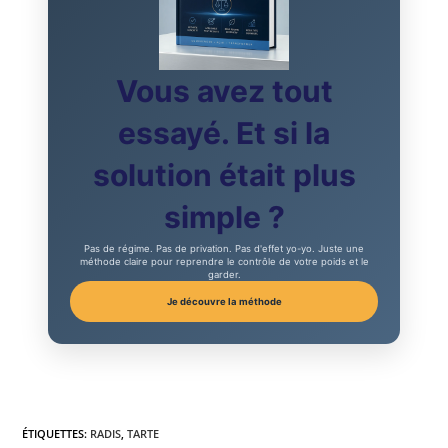
Vous avez tout
essayé. Et si la
solution était plus
simple ?
Pas de régime. Pas de privation. Pas d'effet yo-yo. Juste une
méthode claire pour reprendre le contrôle de votre poids et le
garder.
Je découvre la méthode
ÉTIQUETTES
:
RADIS
,
TARTE